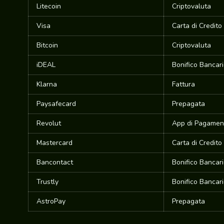
Litecoin
Criptovaluta
Visa
Carta di Credito
Bitcoin
Criptovaluta
iDEAL
Bonifico Bancar
Klarna
Fattura
Paysafecard
Prepagata
Revolut
App di Pagamen
Mastercard
Carta di Credito
Bancontact
Bonifico Bancar
Trustly
Bonifico Bancar
AstroPay
Prepagata