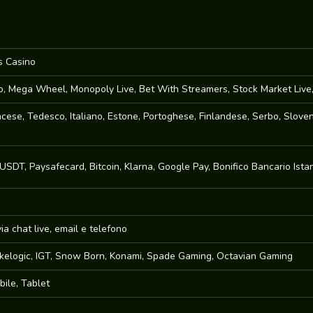
s Casino
, Mega Wheel, Monopoly Live, Bet With Streamers, Stock Market Live, 
ncese, Tedesco, Italiano, Estone, Portoghese, Finlandese, Serbo, Slo
 USDT, Paysafecard, Bitcoin, Klarna, Google Pay, Bonifico Bancario Ista
ia chat live, email e telefono
akelogic, IGT, Snow Born, Konami, Spade Gaming, Octavian Gaming
ile, Tablet