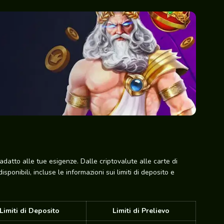
5
up
adatto alle tue esigenze. Dalle criptovalute alle carte di
onibili, incluse le informazioni sui limiti di deposito e
Limiti di Deposito
Limiti di Prelievo