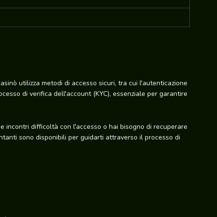
inò utilizza metodi di accesso sicuri, tra cui l'autenticazione
processo di verifica dell'account (KYC), essenziale per garantire
Se incontri difficoltà con l'accesso o hai bisogno di recuperare
ntanti sono disponibili per guidarti attraverso il processo di