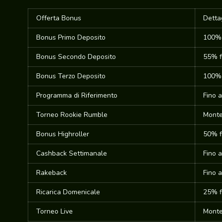
Offerta Bonus
Detta
Bonus Primo Deposito
100% 
Bonus Secondo Deposito
55% f
Bonus Terzo Deposito
100% 
Programma di Riferimento
Fino 
Torneo Rookie Rumble
Monte
Bonus Highroller
50% f
Cashback Settimanale
Fino 
Rakeback
Fino 
Ricarica Domenicale
25% f
Torneo Live
Monte