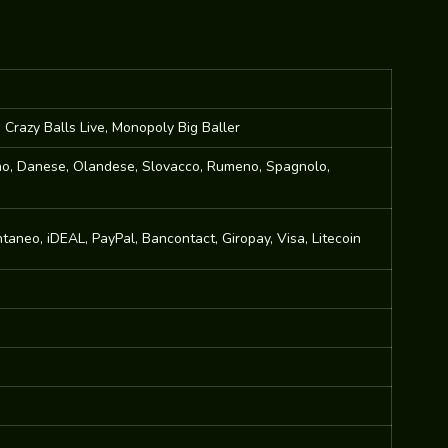
Crazy Balls Live, Monopoly Big Baller
veno, Danese, Olandese, Slovacco, Rumeno, Spagnolo,
ntaneo, iDEAL, PayPal, Bancontact, Giropay, Visa, Litecoin