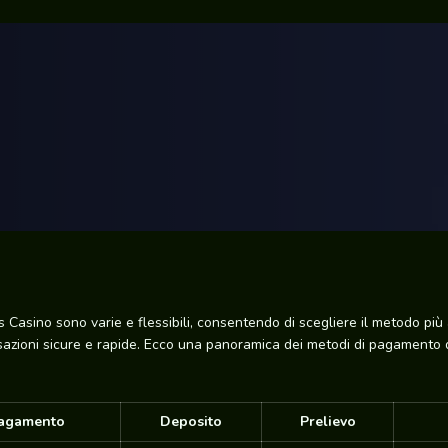
s Casino sono varie e flessibili, consentendo di scegliere il metodo più 
sazioni sicure e rapide. Ecco una panoramica dei metodi di pagamento disp
pagamento
Deposito
Prelievo