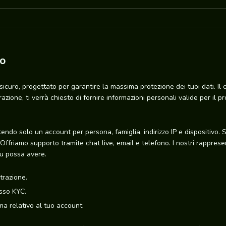
no
uro, progettato per garantire la massima protezione dei tuoi dati. Il cas
razione, ti verrà chiesto di fornire informazioni personali valide per il 
tendo solo un account per persona, famiglia, indirizzo IP e dispositivo. 
. Offriamo supporto tramite chat live, email e telefono. I nostri rapprese
tu possa avere.
strazione.
esso KYC.
ma relativo al tuo account.