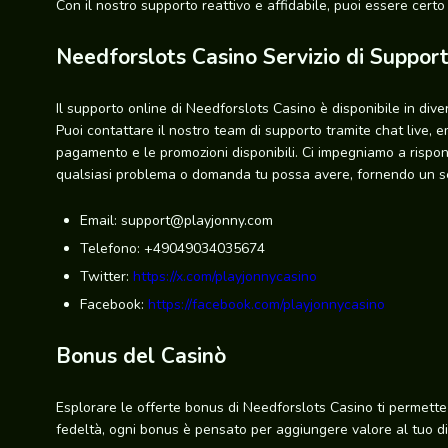
Con il nostro supporto reattivo e affidabile, puoi essere cert
Needforslots Casino Servizio di Suppor
Il supporto online di Needforslots Casino è disponibile in diver
Puoi contattare il nostro team di supporto tramite chat live, e
pagamento e le promozioni disponibili. Ci impegniamo a rispond
qualsiasi problema o domanda tu possa avere, fornendo un ser
Email:
support@playjonny.com
Telefono: +49049034035674
Twitter:
https://x.com/playjonnycasino
Facebook:
https://facebook.com/playjonnycasino
Bonus del Casinò
Esplorare le offerte bonus di Needforslots Casino ti permette d
fedeltà, ogni bonus è pensato per aggiungere valore al tuo dive