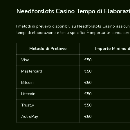
Needforslots Casino Tempo di Elaborazi
I metodi di prelievo disponibili su Needforslots Casino assicu
tempi di elaborazione e limiti specifici. È importante conoscere 
Metodo di Prelievo
Importo Minimo d
Visa
€50
Mastercard
€50
Bitcoin
€50
Litecoin
€50
Trustly
€50
AstroPay
€50